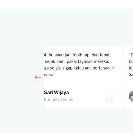
t karyawan
"Payroll bulanan jadi lebih rapi dan tepat
"D
lewat
waktu sejak kami pakai layanan mereka.
bu
aga!"
Tim juga selalu sigap kalau ada pertanyaan
le
atau revisi."
S
←
Sari Wijaya
Business Owner