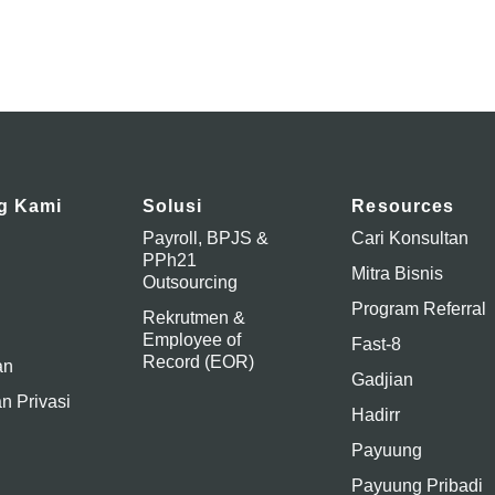
g Kami
Solusi
Resources
Payroll, BPJS &
Cari Konsultan
PPh21
Mitra Bisnis
Outsourcing
Program Referral
Rekrutmen &
Employee of
Fast-8
Record (EOR)
an
Gadjian
n Privasi
Hadirr
Payuung
Payuung Pribadi