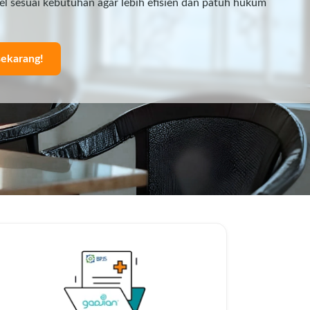
bel sesuai kebutuhan agar lebih efisien dan patuh hukum
sekarang!