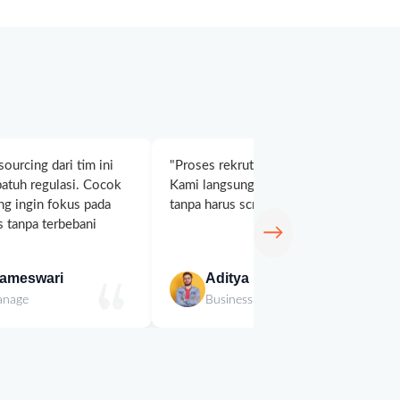
ourcing dari tim ini
"Proses rekrutmennya cepat dan sistema
patuh regulasi. Cocok
Kami langsung dapat kandidat yang rel
ng ingin fokus pada
tanpa harus screening ratusan CV sendiri
 tanpa terbebani
→
rameswari
Aditya Rahman
anage
Business Owner